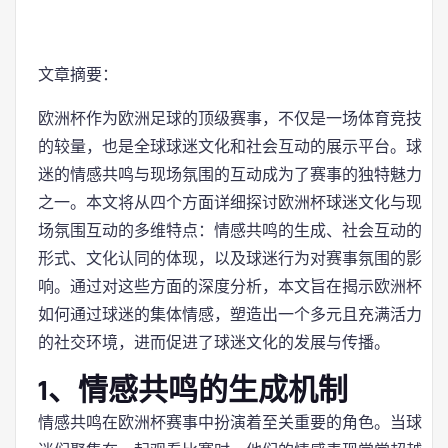
文章摘要：
欧洲杯作为欧洲足球的顶级赛事，不仅是一场体育竞技
的较量，也是全球球迷文化和社会互动的展示平台。球
迷的情感共鸣与现场氛围的互动成为了赛事的独特魅力
之一。本文将从四个方面详细探讨欧洲杯球迷文化与现
场氛围互动的多维特点：情感共鸣的生成、社会互动的
形式、文化认同的体现，以及球迷行为对赛事氛围的影
响。通过对这些方面的深度分析，本文旨在揭示欧洲杯
如何通过球迷的集体情感，塑造出一个多元且充满活力
的社交环境，进而促进了球迷文化的发展与传播。
1、情感共鸣的生成机制
情感共鸣在欧洲杯赛事中扮演着至关重要的角色。当球