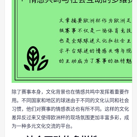
除了赛事本身，文化背景也在情感共鸣中发挥着重要作
用。不同国家和地区的球迷由于不同的文化认同和社会
习惯，他们对赛事的情感表达也有所不同。这样的文化
差异反过来又使得欧洲杯的现场氛围更加丰富多彩，成
为一种多元文化交流的平台。