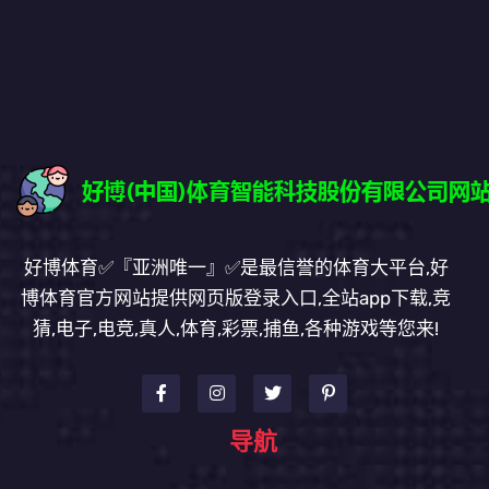
好博体育✅『亚洲唯一』✅是最信誉的体育大平台,好
博体育官方网站提供网页版登录入口,全站app下载,竞
猜,电子,电竞,真人,体育,彩票,捕鱼,各种游戏等您来!
导航