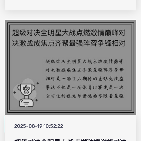
2025-08-19 10:52:22