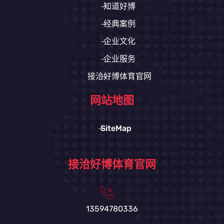
知道好博
经典案例
企业文化
企业服务
接洽好博体育官网
网站地图
SiteMap
接洽好博体育官网
13594780336