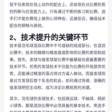
契不仅表现在场上动作的配合上，还体现在对比赛形势
的判断与应变能力上。只有通过不断的练习和比赛，选
手们才能在赛场上做到心领神会，迅速反应，确保战术
配合的顺畅与高效。
2、技术提升的关键环节
技术是羽毛球混双比赛中不可或缺的组成部分。在混双
比赛中，技术的精细与精准直接影响到比赛的表现和结
果。首先，发球与接发球是比赛中最基础也是最重要的
技术环节。优秀的发球技术不仅能为比赛的开局提供优
势，还能通过精准的落点将对方逼入被动。而接发球则
是对方发球后首个反击的机会，如何通过快速、准确的
接发球把控主动权，成为决定比赛局势的关键。
其次，羽毛球的击球技术，包括高远球、平抽球、网前
小球等，都是混双比赛中必须具备的基本技术。男选手