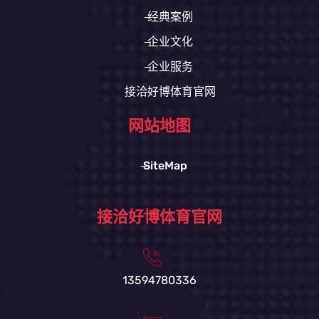
经典案例
企业文化
企业服务
接洽好博体育官网
网站地图
SiteMap
接洽好博体育官网
13594780336