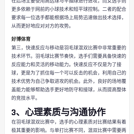
在后场主要使用高远球与平抽球进行进攻，而女选手则
更多依赖于网前的小球技术和短平球控制。二者的配合
要求每一位选手都能根据场上局势迅速做出技术选择，
从而更好地应对对方的攻势。
好博体育
第三，快速反应与移动是羽毛球混双比赛中非常重要的
技术环节。羽毛球比赛节奏快，选手们需要具备快速的
反应能力和灵活的移动能力。快速反应不仅是为了接
球，更是为了抓住每一个可以反击的机会，利用自己的
技术优势为自己争取进攻的机会。此外，良好的场地覆
盖能力能够帮助选手更好地防守和接球，从而提高整体
的竞技水平。
3、心理素质与沟通协作
在羽毛球混双比赛中，选手的心理素质对比赛结果有着
极其重要的影响。与单打比赛不同，混双比赛中需要两