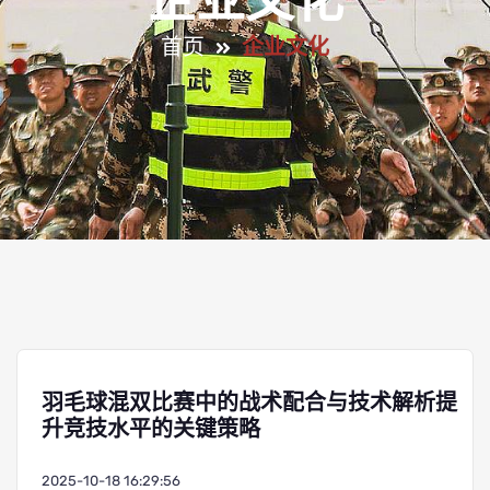
企业文化
首页
企业文化
羽毛球混双比赛中的战术配合与技术解析提
升竞技水平的关键策略
2025-10-18 16:29:56