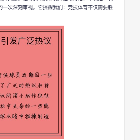
的一次深刻审视。它提醒我们：竞技体育不仅需要胜
。