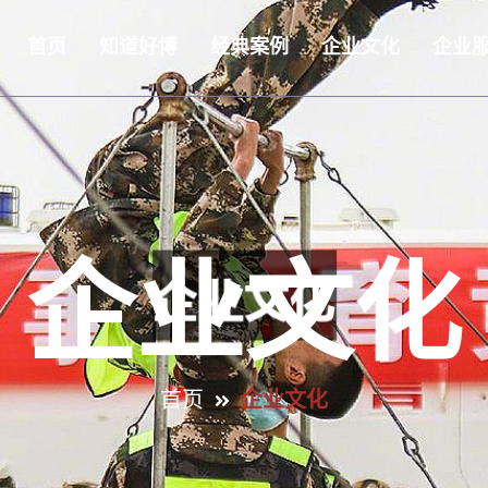
首页
知道好博
经典案例
企业文化
企业
企业文化
首页
企业文化