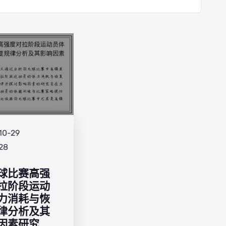
10-29
:28
球比赛高强
拉阶段运动
力消耗与恢
律分析及其
因素研究