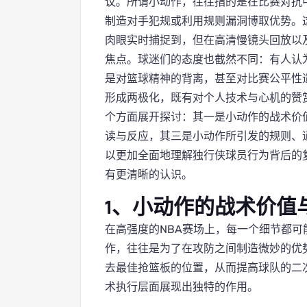
议。所谓小动作，往往指的是在比赛对抗
制造对手犯规或利用规则漏洞博取优势。
肉眼实时捕捉到，但在高清慢镜头回放以
焦点。球迷们的态度也截然不同：有人认
是对篮球精神的背离，甚至对比赛公平性
形成两极化，既有对个人技术与心机的赞
个方面展开探讨：其一是小动作的战术价
读与反应，其三是小动作所引发的规则、
以更加全面地理解独行侠球员行为背后的
有更清晰的认识。
1、小动作的战术价值
在高强度的NBA赛场上，每一个细节都
作，往往是为了在攻防之间制造微妙的优
去最佳抢篮板的位置，从而提高球队的二
术执行层面展现出独特的作用。