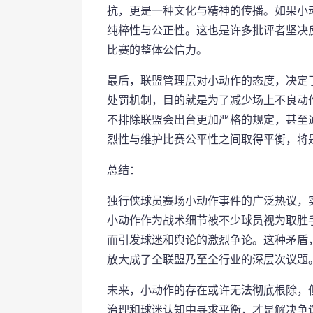
抗，更是一种文化与精神的传播。如果小
纯粹性与公正性。这也是许多批评者坚决
比赛的整体公信力。
最后，联盟管理层对小动作的态度，决定
处罚机制，目的就是为了减少场上不良动
不排除联盟会出台更加严格的规定，甚至
烈性与维护比赛公平性之间取得平衡，将
总结：
独行侠球员赛场小动作事件的广泛热议，
小动作作为战术细节被不少球员视为取胜
而引发球迷和舆论的激烈争论。这种矛盾
放大成了全联盟乃至全行业的深层次议题
未来，小动作的存在或许无法彻底根除，
治理和球迷认知中寻求平衡，才是解决争