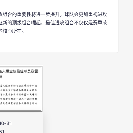
攻组合的重要性将进一步提升。球队会更加重视进攻
证新的顶级组合崛起。最佳进攻组合不仅仅是赛季荣
的核心所在。
10-31
31