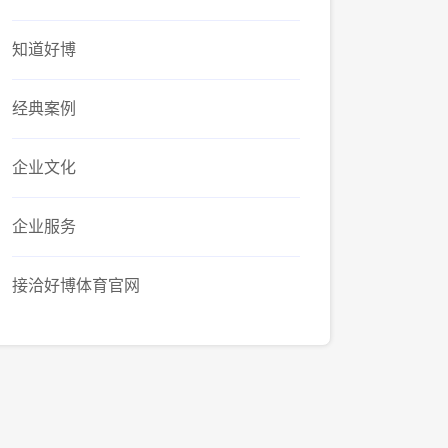
知道好博
经典案例
企业文化
企业服务
接洽好博体育官网