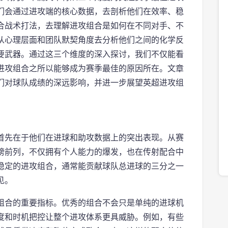
们会通过进攻端的核心数据，去剖析他们在效率、稳
合战术打法，去理解进攻组合是如何在不同对手、不
从心理层面和团队默契角度去分析他们之间的化学反
要武器。通过这三个维度的深入探讨，我们不仅能看
进攻组合之所以能够成为赛季最佳的原因所在。文章
们对球队成绩的深远影响，并进一步展望英超进攻组
首先在于他们在进球和助攻数据上的突出表现。从赛
榜前列，不仅拥有个人能力的爆发，也在传射配合中
稳定的进攻组合，通常能贡献球队总进球的三分之一
见。
组合的重要指标。优秀的组合不会只是单纯的进球机
度和时机把控让整个进攻体系更具威胁。例如，有些