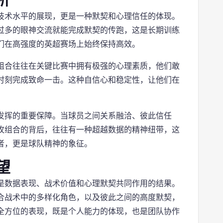
析
技术水平的展现，更是一种默契和心理信任的体现。
过多的眼神交流就能完成默契的传跑，这是长期训练
们在高强度的英超赛场上始终保持高效。
组合往往在关键比赛中拥有极强的心理素质，他们敢
时刻完成致命一击。这种自信心和稳定性，让他们在
发挥的重要保障。当球员之间关系融洽、彼此信任
攻组合的背后，往往有一种超越数据的精神纽带，这
者，更是球队精神的象征。
望
是数据表现、战术价值和心理默契共同作用的结果。
合战术中的多样化角色，以及彼此之间的高度默契，
全方位的表现，既是个人能力的体现，也是团队协作