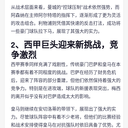
从战术层面来看，曼城的“控球压制”战术依然强势，而
阿森纳在主帅阿尔特塔的指挥下，逐渐形成了更为灵活
的攻击组合。利物浦则凭借其快速的反击打法，成功将
一些豪门球队拉下马，展现了其强大的实力。
2、西甲巨头迎来新挑战，竞
争激烈
西甲赛季同样充满了戏剧性，传统豪门巴萨和皇马在本
赛季都有着不同程度的挑战。巴萨在经历了财务危机
后，迎来了阵容的部分重建，但他们依然保持着强大的
竞争力。特别是在进攻端，球队的新援表现突出，梅西
的离开似乎没有对巴萨造成太大的影响。
皇马则继续在安切洛蒂的带领下，展现出了强大的实
力。尽管球队阵容中有着不少老将，但他们的比赛经验
和战术安排使得皇马在对抗强队时依旧具备了优势。尤