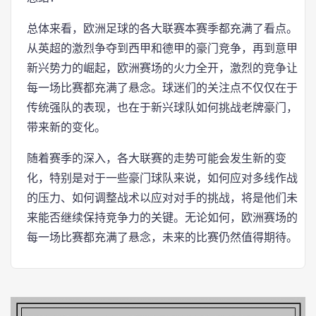
总体来看，欧洲足球的各大联赛本赛季都充满了看点。
从英超的激烈争夺到西甲和德甲的豪门竞争，再到意甲
新兴势力的崛起，欧洲赛场的火力全开，激烈的竞争让
每一场比赛都充满了悬念。球迷们的关注点不仅仅在于
传统强队的表现，也在于新兴球队如何挑战老牌豪门，
带来新的变化。
随着赛季的深入，各大联赛的走势可能会发生新的变
化，特别是对于一些豪门球队来说，如何应对多线作战
的压力、如何调整战术以应对对手的挑战，将是他们未
来能否继续保持竞争力的关键。无论如何，欧洲赛场的
每一场比赛都充满了悬念，未来的比赛仍然值得期待。