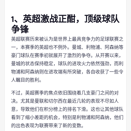
1、英超激战正酣，顶级球队
争锋
英超联赛历来被认为是世界上最具竞争力的足球联赛之
一，本赛季的英超也不例外。曼城、利物浦、阿森纳等
豪门球队在赛季初就展开了激烈的争夺。从开赛以来，
曼城的状态保持稳定，球队的进攻火力依然强劲，而利
物浦和阿森纳则在进攻端有所突破，各自收获了一些令
人瞩目的胜利。
不过，英超赛季的焦点依旧围绕着几支豪门之间的对
决。尤其是曼联和切尔西在最近几轮的表现不尽如人
意，导致他们在积分榜上的排名下滑。这也让其他球队
看到了缩小差距的机会，特别是利物浦和阿森纳，他们
的出色表现为联赛带来了新的变数。