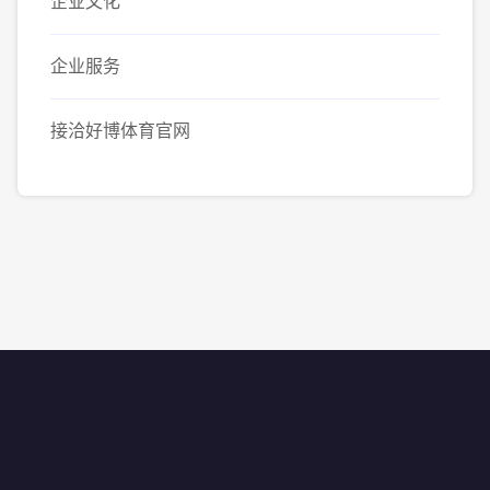
企业文化
企业服务
接洽好博体育官网