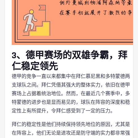
3、德甲赛场的双雄争霸，拜
仁稳定领先
德甲的竞争一直以来都集中在拜仁慕尼黑和多特蒙德两
支球队之间。拜仁凭借其强大的整体实力，依旧在德甲
赛场上占据着统治地位。然而，在最近几个赛季中，多
特蒙德的进步也是显而易见的，球队在阵容的深度和稳
定性上有所提升，令拜仁感受到了一定的压力。
拜仁的稳定性是他们持续保持领先地位的原因，尤其是
在阵容上，他们无论是进攻还是防守端的实力都非常强