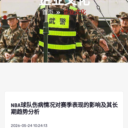
企业文化
首页
企业文化
NBA球队伤病情况对赛季表现的影响及其长
期趋势分析
2026-05-24 10:24:13