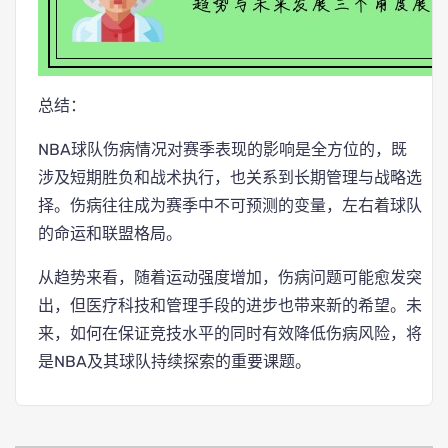
总结：
NBA球队伤病情况对赛季表现的影响是全方位的，既
涉及短期胜负和战术执行，也关系到长期管理与战略选
择。伤病往往成为赛季中不可预测的变量，左右着球队
的命运和联盟格局。
从趋势来看，随着运动强度增加，伤病问题可能愈发突
出，但医疗科技和管理手段的进步也带来新的希望。未
来，如何在保证竞技水平的同时有效降低伤病风险，将
是NBA及其球队持续探索的重要课题。