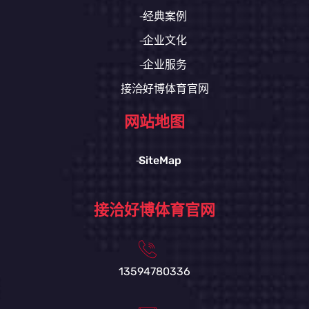
经典案例
企业文化
企业服务
接洽好博体育官网
网站地图
SiteMap
接洽好博体育官网
13594780336