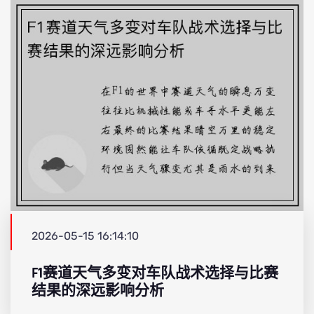
2026-05-15 16:14:10
F1赛道天气多变对车队战术选择与比赛
结果的深远影响分析