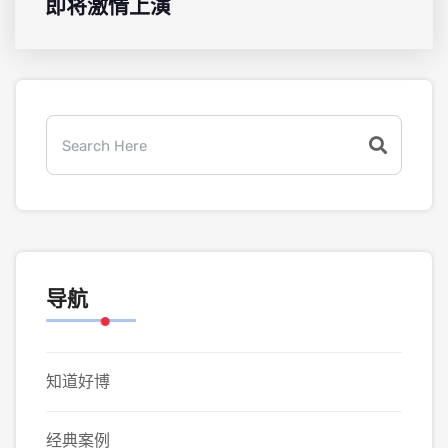
即将激情上演
导航
知道好博
经典案例