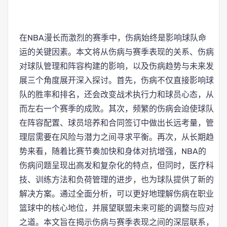
在NBA漫长而激烈的赛季中，伤病始终是影响球队命
运的关键因素。本文将从伤病与赛季表现的关系、伤病
对球队管理和阵容构建的影响，以及伤病趋势与未来发
展三个角度展开深入探讨。首先，伤病不仅直接影响球
队的胜率和排名，还会改变战术执行力和球员心态，从
而左右一个赛季的成败。其次，频繁的伤病会迫使球队
在阵容配置、球员培养和合同签订中做出长远考量，管
理层需要在风险与潜力之间寻求平衡。再次，从长期趋
势来看，随着比赛节奏加快和身体对抗增强，NBA的
伤病问题呈现出高发和复杂化的特点，但同时，医疗科
技、训练方法和负荷管理的进步，也为球队提供了新的
解决方案。通过全面分析，可以更好地理解伤病在职业
篮球中的核心地位，并展望联盟未来可能的调整与应对
之道。本文旨在揭示伤病与赛季表现之间的深层联系，