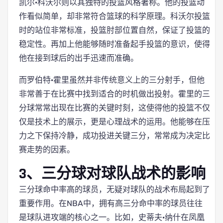
凯尔·科沃尔则以其独特的投篮风格著称。他的投篮动
作看似简单，却非常符合篮球的科学原理。科沃尔投篮
时的站位非常标准，投篮肘部位置自然，保证了投篮的
稳定性。再加上他能够随时准备起手投篮的意识，使得
他在接到球后的出手迅速而准确。
而罗伯特·霍里虽然并非传统意义上的三分射手，但他
非常善于在比赛中找到适合的时机做出投射。霍里的三
分球常常出现在比赛的关键时刻，这使得他的投篮不仅
仅是技术上的展示，更是心理战术的运用。他能够在压
力之下保持冷静，成功投进关键三分，常常成为决定比
赛走势的因素。
3、三分球对球队战术的影响
三分球命中率高的球员，无疑对球队的战术布局起到了
重要作用。在NBA中，拥有高三分命中率的球员往往
是球队进攻端的核心之一。比如，史蒂夫·纳什在凤凰