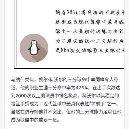
与纳什类似，凯尔·科沃尔的三分球命中率同样令人称
道。他的职业生涯三分命中率为42.9%，在出手次数达
到2000次以上的球员中排名极高。科沃尔以其稳定的
投篮手感成为了现代篮球中最具代表性的“射手”之一。
虽然在防守端他并不突出，但他的三分球能力足以让他
成为联盟中的重要一员。