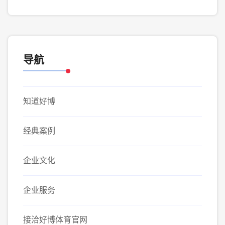
导航
知道好博
经典案例
企业文化
企业服务
接洽好博体育官网