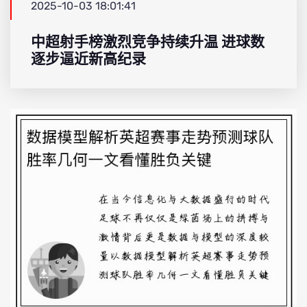
2025-10-03 18:01:41
中超射手榜激烈竞争持续升温 进球数
逐步逼近新高纪录