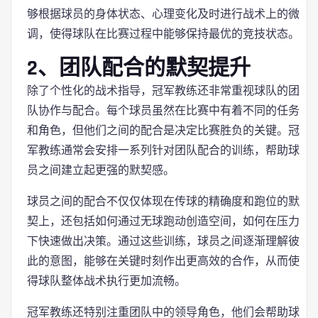
够根据球员的身体状态、心理变化及时进行战术上的微
调，使得球队在比赛过程中能够保持最优的竞技状态。
2、团队配合的默契提升
除了个性化的战术指导，冠军教练还非常重视球队的团
队协作与配合。每个球员虽然在比赛中有着不同的任务
和角色，但他们之间的配合是决定比赛胜负的关键。冠
军教练通常会安排一系列针对团队配合的训练，帮助球
员之间建立起更强的默契感。
球员之间的配合不仅仅体现在传球的精确度和跑位的默
契上，还包括如何通过无球跑动创造空间，如何在压力
下快速做出决策。通过这些训练，球员之间逐渐理解彼
此的意图，能够在关键时刻作出更高效的合作，从而使
得球队整体战术执行更加流畅。
冠军教练还特别注重团队中的领导角色，他们会帮助球