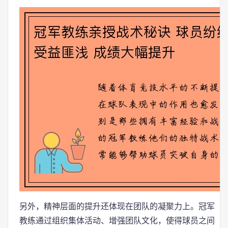
另外，精神层面的提升还体现在团队的凝聚力上。冠军
教练通过组织集体活动、增强团队文化，使得球员之间