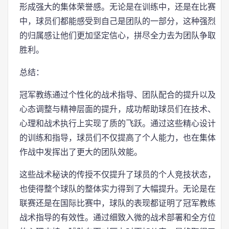
形成强大的集体荣誉感。无论是在训练中，还是在比赛
中，球员们都能感受到自己是团队的一部分，这种强烈
的归属感让他们更加坚定信心，拼尽全力去为团队争取
胜利。
总结：
冠军教练通过个性化的战术指导、团队配合的提升以及
心态调整与精神层面的提升，成功帮助球员们在技术、
心理和战术执行上实现了质的飞跃。通过这些精心设计
的训练和指导，球员们不仅提高了个人能力，也在集体
作战中发挥出了更大的团队效能。
这些战术秘诀的传授不仅提升了球员的个人竞技状态，
也使得整个球队的整体实力得到了大幅提升。无论是在
联赛还是在国际比赛中，球队的表现都证明了冠军教练
战术指导的有效性。通过细致入微的战术部署和全方位