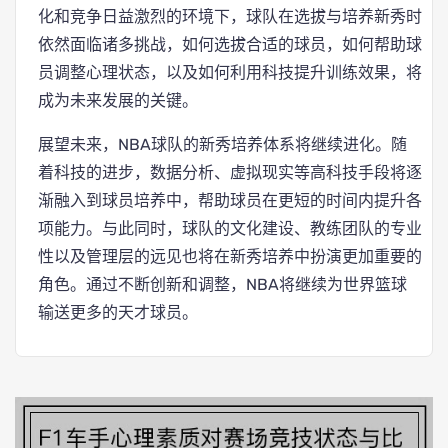
化和竞争日益激烈的环境下，球队在选拔与培养新秀时
依然面临诸多挑战，如何选拔合适的球员，如何帮助球
员调整心理状态，以及如何利用科技提升训练效果，将
成为未来发展的关键。
展望未来，NBA球队的新秀培养体系将继续进化。随
着科技的进步，数据分析、虚拟现实等高科技手段将逐
渐融入到球员培养中，帮助球员在更短的时间内提升各
项能力。与此同时，球队的文化建设、教练团队的专业
性以及管理层的远见也将在新秀培养中扮演更加重要的
角色。通过不断创新和调整，NBA将继续为世界篮球
输送更多的天才球员。