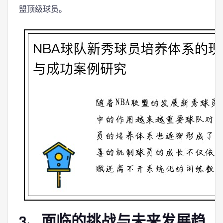
盟顶级球员。
3、面临的挑战与未来发展趋