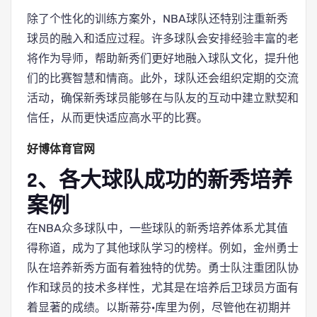
除了个性化的训练方案外，NBA球队还特别注重新秀
球员的融入和适应过程。许多球队会安排经验丰富的老
将作为导师，帮助新秀们更好地融入球队文化，提升他
们的比赛智慧和情商。此外，球队还会组织定期的交流
活动，确保新秀球员能够在与队友的互动中建立默契和
信任，从而更快适应高水平的比赛。
好博体育官网
2、各大球队成功的新秀培养
案例
在NBA众多球队中，一些球队的新秀培养体系尤其值
得称道，成为了其他球队学习的榜样。例如，金州勇士
队在培养新秀方面有着独特的优势。勇士队注重团队协
作和球员的技术多样性，尤其是在培养后卫球员方面有
着显著的成绩。以斯蒂芬·库里为例，尽管他在初期并