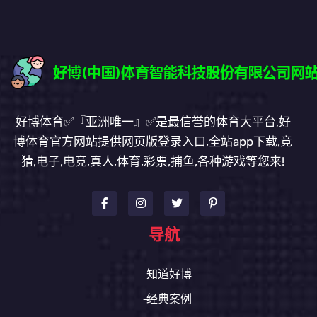
好博体育✅『亚洲唯一』✅是最信誉的体育大平台,好
博体育官方网站提供网页版登录入口,全站app下载,竞
猜,电子,电竞,真人,体育,彩票,捕鱼,各种游戏等您来!
导航
知道好博
经典案例