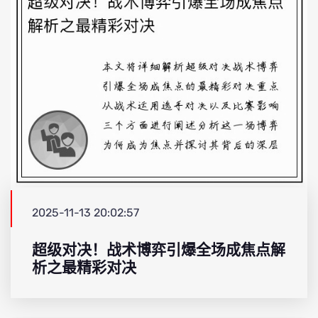
2025-11-13 20:02:57
超级对决！战术博弈引爆全场成焦点解
析之最精彩对决