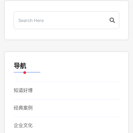
导航
知道好博
经典案例
企业文化