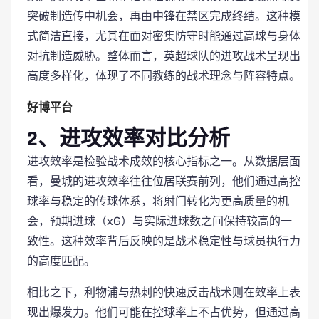
突破制造传中机会，再由中锋在禁区完成终结。这种模
式简洁直接，尤其在面对密集防守时能通过高球与身体
对抗制造威胁。整体而言，英超球队的进攻战术呈现出
高度多样化，体现了不同教练的战术理念与阵容特点。
好博平台
2、进攻效率对比分析
进攻效率是检验战术成效的核心指标之一。从数据层面
看，曼城的进攻效率往往位居联赛前列，他们通过高控
球率与稳定的传球体系，将射门转化为更高质量的机
会，预期进球（xG）与实际进球数之间保持较高的一
致性。这种效率背后反映的是战术稳定性与球员执行力
的高度匹配。
相比之下，利物浦与热刺的快速反击战术则在效率上表
现出爆发力。他们可能在控球率上不占优势，但通过高