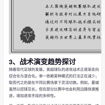
3、战术演变趋势探讨
随着现代足球的发展，英超球队的进攻战术正逐渐走向
综合化与混合化。单一依赖某种模式的打法正在减少，
取而代之的是在不同比赛场景下灵活切换。例如，曼城
虽然以控球见长，但在部分比赛中也会利用边路快速推
进，增加进攻手段的多样性。