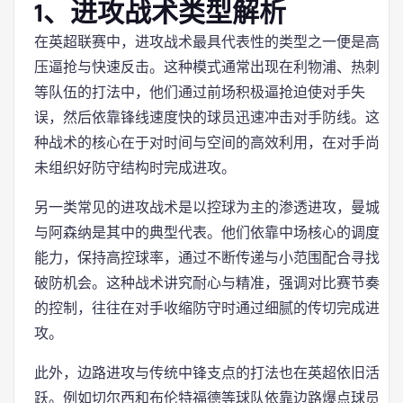
1、进攻战术类型解析
在英超联赛中，进攻战术最具代表性的类型之一便是高
压逼抢与快速反击。这种模式通常出现在利物浦、热刺
等队伍的打法中，他们通过前场积极逼抢迫使对手失
误，然后依靠锋线速度快的球员迅速冲击对手防线。这
种战术的核心在于对时间与空间的高效利用，在对手尚
未组织好防守结构时完成进攻。
另一类常见的进攻战术是以控球为主的渗透进攻，曼城
与阿森纳是其中的典型代表。他们依靠中场核心的调度
能力，保持高控球率，通过不断传递与小范围配合寻找
破防机会。这种战术讲究耐心与精准，强调对比赛节奏
的控制，往往在对手收缩防守时通过细腻的传切完成进
攻。
此外，边路进攻与传统中锋支点的打法也在英超依旧活
跃。例如切尔西和布伦特福德等球队依靠边路爆点球员