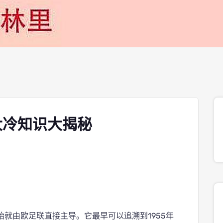
大冷知识大揭秘
就由欧足联直接主导。它最早可以追溯到1955年