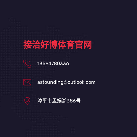
接洽好博体育官网
13594780336
astounding@outlook.com
漳平市孟娱湖386号