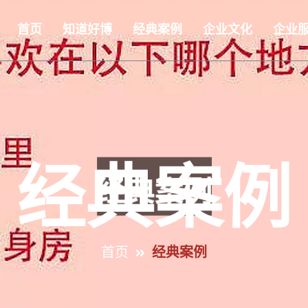
首页
知道好博
经典案例
企业文化
企业
经典案例
首页
经典案例