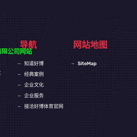
导航
网站地图
知道好博
SiteMap
大
经典案例
企业文化
企业服务
接洽好博体育官网