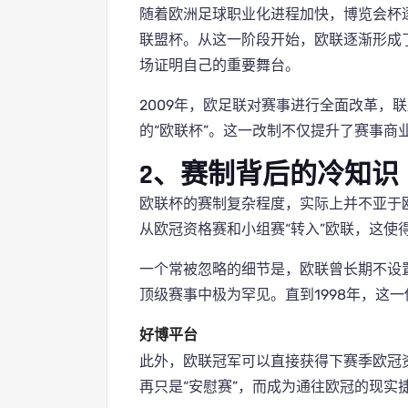
随着欧洲足球职业化进程加快，博览会杯逐
联盟杯。从这一阶段开始，欧联逐渐形成
场证明自己的重要舞台。
2009年，欧足联对赛事进行全面改革，
的“欧联杯”。这一改制不仅提升了赛事商
2、赛制背后的冷知识
欧联杯的赛制复杂程度，实际上并不亚于
从欧冠资格赛和小组赛“转入”欧联，这使
一个常被忽略的细节是，欧联曾长期不设
顶级赛事中极为罕见。直到1998年，这
好博平台
此外，欧联冠军可以直接获得下赛季欧冠
再只是“安慰赛”，而成为通往欧冠的现实