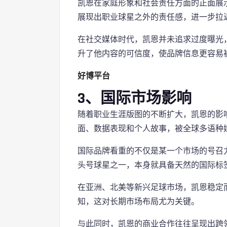
凯恩在家庭形象和社会责任方面的正面展
展现出职业球星之外的责任感，进一步拉
在社交媒体时代，凯恩并未追求过度曝光
升了他内容的可信度，使品牌信息更容易
好博平台
3、国际市场影响
随着职业生涯版图的不断扩大，凯恩的影
面、数据表现和个人故事，被全球多语种
国际品牌看重的不仅是某一个市场的号召
头号球星之一，本身就具备天然的国际标
在亚洲、北美等新兴足球市场，凯恩稳定而
知，这对长期市场布局尤为关键。
与此同时，凯恩的商业合作往往呈现出跨