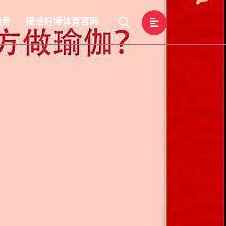
服务
接洽好博体育官网