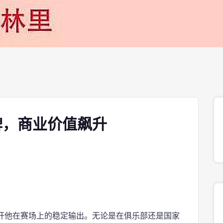
牌，商业价值飙升
开他在赛场上的稳定输出。无论是在俱乐部还是国家