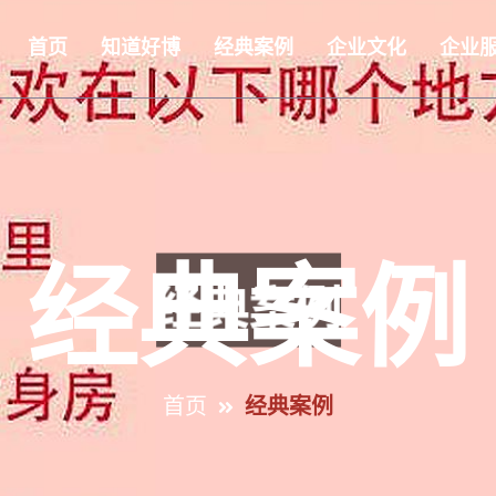
首页
知道好博
经典案例
企业文化
企业
经典案例
首页
经典案例