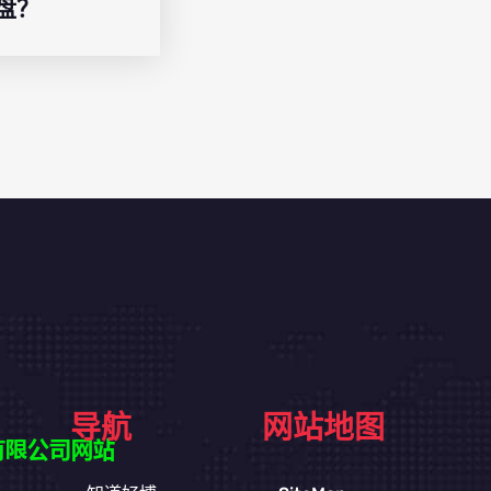
盘？
导航
网站地图