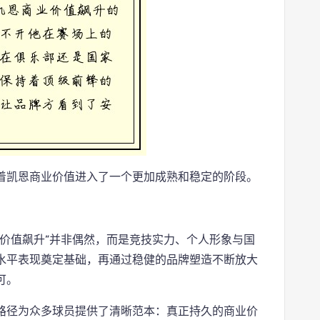
着凯恩商业价值进入了一个更加成熟和稳定的阶段。
价值飙升”并非偶然，而是竞技实力、个人形象与国
水平表现奠定基础，再通过稳健的品牌塑造不断放大
可。
路径为众多球员提供了清晰范本：真正持久的商业价