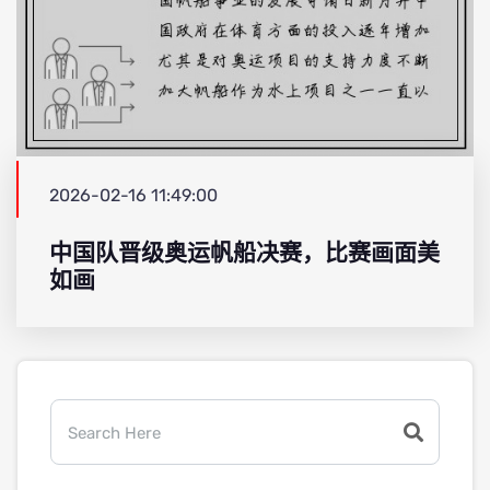
2026-02-16 11:49:00
中国队晋级奥运帆船决赛，比赛画面美
如画