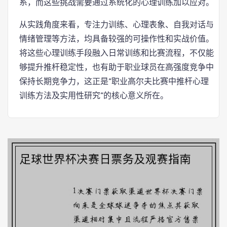
系，而这些挑战需要通过系统化的心理训练加以应对。
从实践角度来看，专注力训练、心理表象、自我对话与
情绪管理等方法，均具备较强的可操作性和实战价值。
将这些心理训练手段融入日常训练和比赛流程，不仅能
够提升推杆稳定性，也有助于职业球员在高强度竞争中
保持长期竞争力，这正是“职业高尔夫比赛中推杆心理
训练方法及实用性研究”的核心意义所在。