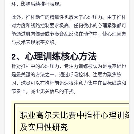
环，影响后续推杆表现。
此外，推杆动作的精细性也放大了心理压力。由于推杆
对力度和线路控制要求极高，任何微小的心理紧张都可
能通过肌肉僵硬或节奏紊乱反映在动作中，使心理因素
与技术表现紧密交织。
2、心理训练核心方法
针对推杆中的心理压力，专注力训练被认为是最基础也
是最关键的方法之一。通过呼吸控制、注意力聚焦练
习，球员可以在推杆前迅速将注意力集中在目标线路和
节奏上，减少无关信息的干扰。