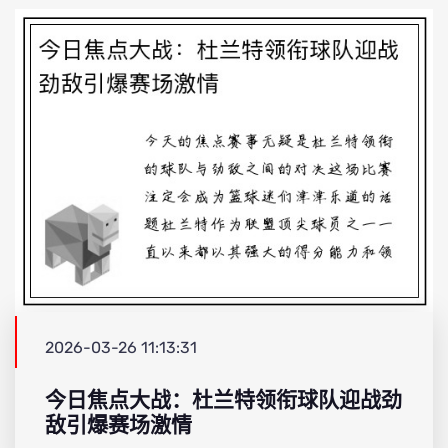
2026-03-26 11:13:31
今日焦点大战：杜兰特领衔球队迎战劲
敌引爆赛场激情