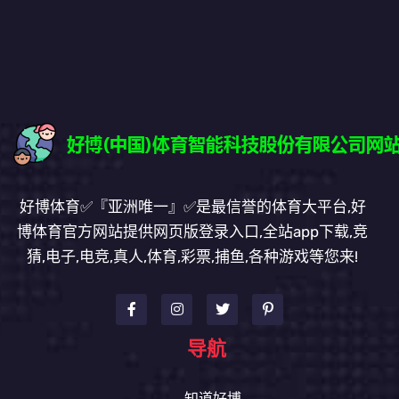
好博体育✅『亚洲唯一』✅是最信誉的体育大平台,好
博体育官方网站提供网页版登录入口,全站app下载,竞
猜,电子,电竞,真人,体育,彩票,捕鱼,各种游戏等您来!
导航
知道好博