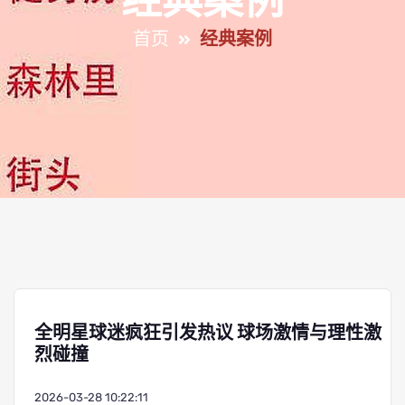
经典案例
首页
经典案例
全明星球迷疯狂引发热议 球场激情与理性激
烈碰撞
2026-03-28 10:22:11