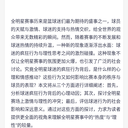
全明星赛事历来是篮球迷们最为期待的盛事之一，球员
的天赋与激情、球迷的支持与热情交织，给全世界的观
众带来无数精彩的瞬间。然而，随着赛事的不断发展和
球迷热情的持续升温，一种新的现象逐渐浮出水面：球
迷的疯狂行为与理性思考之间的激烈碰撞。这种现象不
仅让全明星赛事的氛围更加火爆，也引发了广泛的社会
讨论。究竟全明星球迷的疯狂行为背后，是什么样的心
理和情感推动？这些行为又如何影响比赛本身的秩序与
球员的表现？本文将从三个方面进行详细阐述：首先，
分析球迷疯狂行为背后的心理动因；其次，探讨全明星
赛场上激情与理性的冲突；最后，评估球迷行为的社会
影响和深远意义。通过对这些方面的探讨，力求为读者
提供更全面的视角来理解全明星赛事中的“热度”与“理
性”的较量。