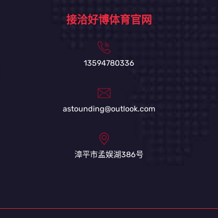
接洽好博体育官网
13594780336
astounding@outlook.com
漳平市孟娱湖386号