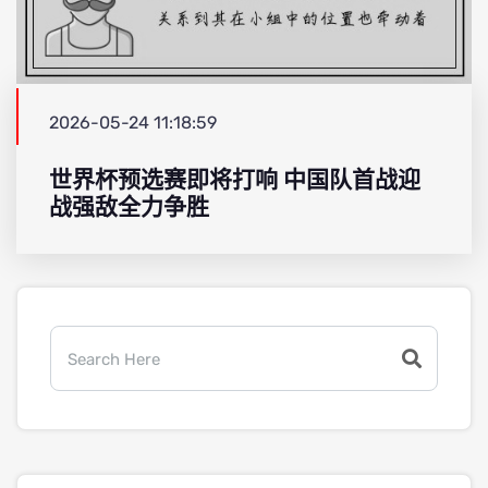
2026-05-24 11:18:59
世界杯预选赛即将打响 中国队首战迎
战强敌全力争胜