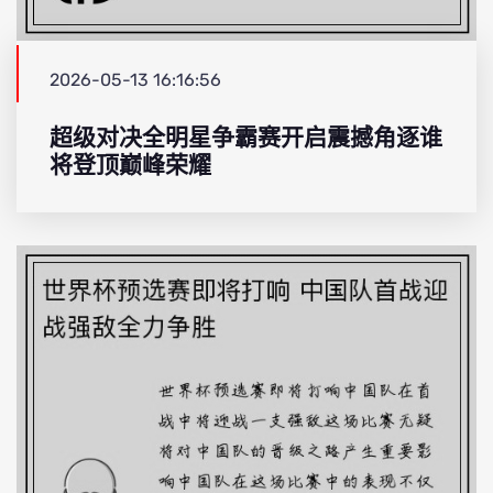
2026-05-13 16:16:56
超级对决全明星争霸赛开启震撼角逐谁
将登顶巅峰荣耀