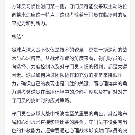
方球员习惯性射门某一侧，守门员可能会采取主动站位
调整来适应这一特点，这也考验着守门员在临场时的反
应能力和判断力。
总结：
足球点球大战不仅仅是技术的较量，更是一场深刻的战
术与心理博弈。从战术布置的角度来看，射门球员的方
向选择、力度控制以及对守门员习惯的预判，都是关键
因素。球员如何通过团队协作和充分的准备来降低压
力，确保自己的表现也是制胜的关键。而心理博弈的角
力则考验球员在高压环境中的冷静程度以及在面对对方
守门员的挑衅时的应对策略。
守门员在点球大战中扮演着至关重要的角色，其战略布
局和心理战术直接影响比赛的胜负。守门员不仅要有出
色的扑救能力，还需要通过心理战术影响射门球员的决