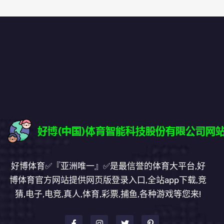
好博体育✅『亚洲唯一』✅是最信誉的体育大平台,好
博体育官方网站提供网页版登录入口,全站app下载,竞
猜,电子,电竞,真人,体育,彩票,捕鱼,各种游戏等您来!