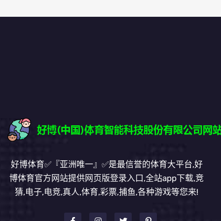
好博体育✅『亚洲唯一』✅是最信誉的体育大平台,好
博体育官方网站提供网页版登录入口,全站app下载,竞
猜,电子,电竞,真人,体育,彩票,捕鱼,各种游戏等您来!