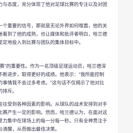
力与态度，充分体现了他对足球比赛的专注以及对团
一个重要的信号，那就是无论外界如何喧嚣，他的关
迷看到了他的成熟，也让媒体和批评者明白，哈兰德
坚定地投入到比赛与团队的集体目标中。
赛”的重要性。作为一名顶级足球运动员，哈兰德深
不断进步，取得更好的成绩。他表示：“我所能控制
的事情我不会过多考虑。”这句话不仅揭示了他对比
的排斥。
往往受到各种因素的影响。从球队的战术安排到对手
比赛产生一定的影响。然而，哈兰德认为，在面对这
意力集中在球场上的每一分每一秒。只有全神贯注于
与清醒，从而做出最佳决策。