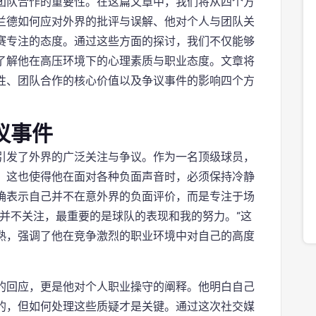
团队合作的重要性。在这篇文章中，我们将从四个方
兰德如何应对外界的批评与误解、他对个人与团队关
赛专注的态度。通过这些方面的探讨，我们不仅能够
了解他在高压环境下的心理素质与职业态度。文章将
性、团队合作的核心价值以及争议事件的影响四个方
议事件
引发了外界的广泛关注与争议。作为一名顶级球员，
，这也使得他在面对各种负面声音时，必须保持冷静
确表示自己并不在意外界的负面评价，而是专注于场
并不关注，最重要的是球队的表现和我的努力。”这
熟，强调了他在竞争激烈的职业环境中对自己的高度
的回应，更是他对个人职业操守的阐释。他明白自己
的，但如何处理这些质疑才是关键。通过这次社交媒