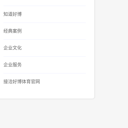
知道好博
经典案例
企业文化
企业服务
接洽好博体育官网