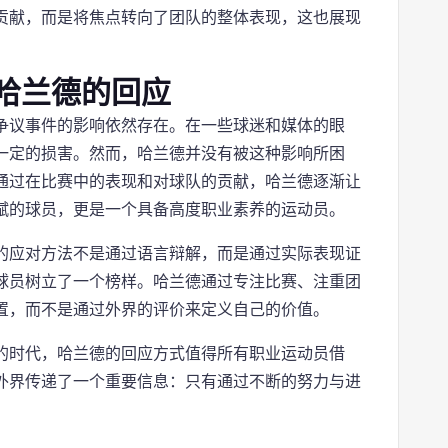
贡献，而是将焦点转向了团队的整体表现，这也展现
哈兰德的回应
争议事件的影响依然存在。在一些球迷和媒体的眼
一定的损害。然而，哈兰德并没有被这种影响所困
通过在比赛中的表现和对球队的贡献，哈兰德逐渐让
赋的球员，更是一个具备高度职业素养的运动员。
的应对方法不是通过语言辩解，而是通过实际表现证
球员树立了一个榜样。哈兰德通过专注比赛、注重团
置，而不是通过外界的评价来定义自己的价值。
的时代，哈兰德的回应方式值得所有职业运动员借
外界传递了一个重要信息：只有通过不断的努力与进