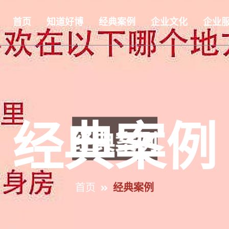
首页
知道好博
经典案例
企业文化
企业
经典案例
首页
经典案例