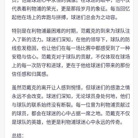
员，他是球迷心中永恒的偶像。在球迷的眼中，他不仅
代表着利物浦的荣光，更是那段岁月的象征。每当回忆
起他在场上的奔跑与拼搏，球迷们总会为之动容。
特别是在利物浦最困难的时期，范戴克的到来为球队注
入了新的活力。球迷们深知，在他的领导下，球队的防
线愈发稳固，也让他们在每一场比赛中都感受到了一种
安稳与信心。范戴克对于球队的贡献，不仅体现在球场
上的每一次防守和进球，更在于他给球迷们带来的那份
信任感和归属感。
虽然范戴克的离开让人感到惋惜，但球迷们的感激之情
永远不会改变。球迷们深知，无论球员身处何地，他们
与球队的联系始终没有断裂。每一位曾为利物浦贡献过
的球员，都会在球迷的心中占据一席之地。范戴克不仅
是球队的英雄，他更是利物浦球迷心中永远的传奇。
总结：