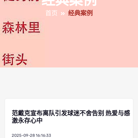
经典案例
首页
经典案例
范戴克宣布离队引发球迷不舍告别 热爱与感
激永存心中
2025-09-28 16:16:33