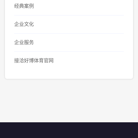
经典案例
企业文化
企业服务
接洽好博体育官网