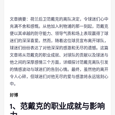
文章摘要：荷兰后卫范戴克的离队决定，令球迷们心中
充满不舍和感慨。从他加入利物浦的那一刻起，范戴克
便以其卓越的防守能力、领导气质和场上表现赢得了球
迷们的深深喜爱。然而，随着这位球员宣布离开球队，
球迷们纷纷表达了对他深深的感激和无尽的遗憾。这篇
文章将从范戴克的职业成就、对球队的贡献以及球迷与
他之间的深厚感情三个方面，详细探讨范戴克离队引发
的情感波动与球迷们的告别心情。最终，虽然他的离开
令人心碎，但球迷们对他无尽的爱与感激将永远铭刻心
中。
好博
1、范戴克的职业成就与影响