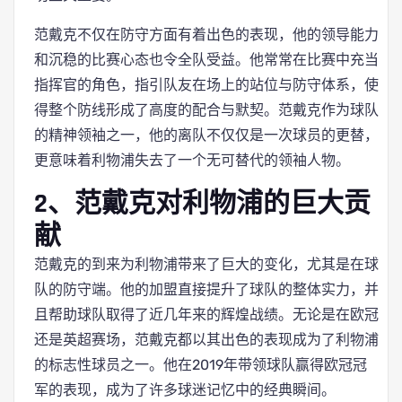
范戴克不仅在防守方面有着出色的表现，他的领导能力
和沉稳的比赛心态也令全队受益。他常常在比赛中充当
指挥官的角色，指引队友在场上的站位与防守体系，使
得整个防线形成了高度的配合与默契。范戴克作为球队
的精神领袖之一，他的离队不仅仅是一次球员的更替，
更意味着利物浦失去了一个无可替代的领袖人物。
2、范戴克对利物浦的巨大贡
献
范戴克的到来为利物浦带来了巨大的变化，尤其是在球
队的防守端。他的加盟直接提升了球队的整体实力，并
且帮助球队取得了近几年来的辉煌战绩。无论是在欧冠
还是英超赛场，范戴克都以其出色的表现成为了利物浦
的标志性球员之一。他在2019年带领球队赢得欧冠冠
军的表现，成为了许多球迷记忆中的经典瞬间。