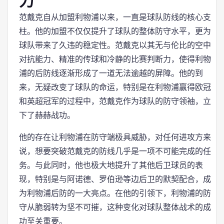
力
范戴克自从加盟利物浦以来，一直是球队防线的核心支
柱。他的加盟不仅仅提升了球队的整体防守水平，更为
球队带来了久违的稳定性。范戴克以其无与伦比的空中
对抗能力、精准的传球和冷静的比赛判断力，使得利物
浦的后防线逐渐形成了一道无法逾越的屏障。他的到
来，无疑改变了球队的命运，特别是在利物浦赢得欧冠
和英超冠军的过程中，范戴克作为球队的防守领袖，立
下了赫赫战功。
他的存在让利物浦在防守端极具威胁，对任何进攻方来
说，想要突破范戴克的防线几乎是一项不可能完成的任
务。与此同时，他也极大地提升了其他后卫球员的表
现，特别是与阿诺德、罗伯逊等边后卫的默契配合，成
为利物浦后防的一大亮点。在他的引领下，利物浦的防
守从脆弱转为坚不可摧，这种变化对球队整体战术的成
功至关重要。