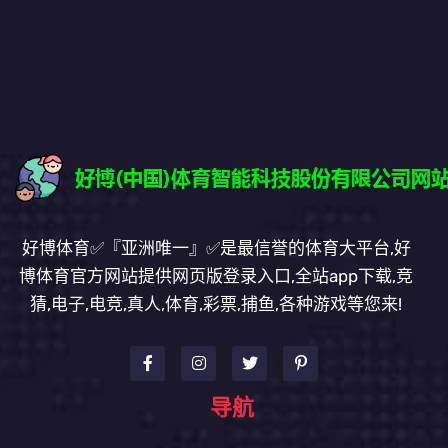
好博体育✅『亚洲唯一』✅是最信誉的体育大平台,好
博体育官方网站提供网页版登录入口,全站app下载,竞
猜,电子,电竞,真人,体育,彩票,捕鱼,各种游戏等您来!
导航