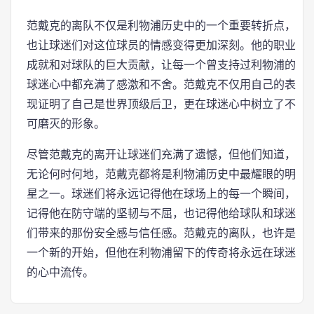
范戴克的离队不仅是利物浦历史中的一个重要转折点，
也让球迷们对这位球员的情感变得更加深刻。他的职业
成就和对球队的巨大贡献，让每一个曾支持过利物浦的
球迷心中都充满了感激和不舍。范戴克不仅用自己的表
现证明了自己是世界顶级后卫，更在球迷心中树立了不
可磨灭的形象。
尽管范戴克的离开让球迷们充满了遗憾，但他们知道，
无论何时何地，范戴克都将是利物浦历史中最耀眼的明
星之一。球迷们将永远记得他在球场上的每一个瞬间，
记得他在防守端的坚韧与不屈，也记得他给球队和球迷
们带来的那份安全感与信任感。范戴克的离队，也许是
一个新的开始，但他在利物浦留下的传奇将永远在球迷
的心中流传。