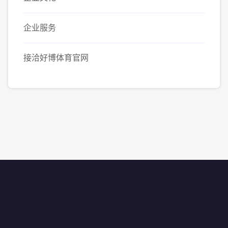
企业服务
接洽好博体育官网