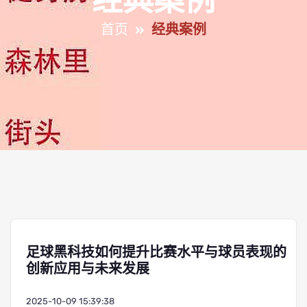
经典案例
首页
经典案例
足球黑科技如何提升比赛水平与球员表现的
创新应用与未来发展
2025-10-09 15:39:38