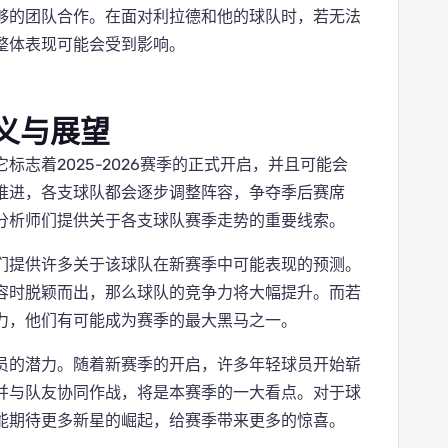
够的团队合作。在面对利拉德和他的球队时，若无法
整体表现可能会受到影响。
义与展望
志着2025-2026赛季的正式开启，并且可能会
推进，各支球队都会逐步调整阵容，争夺季后赛席
分析师们提供关于各支球队赛季走势的重要线索。
们提供许多关于该球队在新赛季中可能表现的预测。
容时脱颖而出，那么球队的竞争力将大幅提升。而若
力，他们有可能成为赛季的最大黑马之一。
员的潜力。随着新赛季的开启，许多年轻球员开始崭
并与队友协同作战，将是本赛季的一大看点。对于球
能期待更多新星的崛起，给赛季带来更多的惊喜。