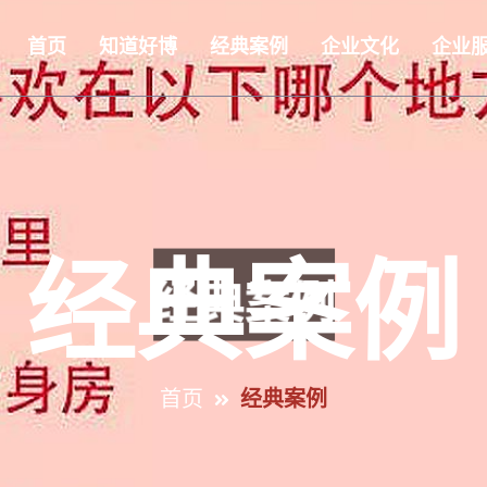
首页
知道好博
经典案例
企业文化
企业
经典案例
首页
经典案例