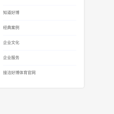
知道好博
经典案例
企业文化
企业服务
接洽好博体育官网