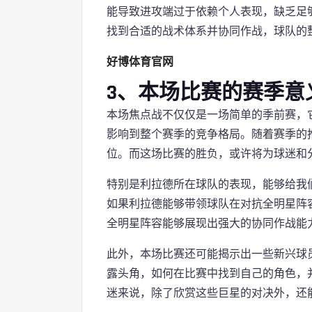
能导致进攻端过于依赖个人表现，缺乏足
找到合适的战术体系并协同作战，球队的
好博体育官网
3、本场比赛的赛季意
本场焦点战不仅仅是一场简单的季前赛，它标
影响到整个赛季的竞争格局。随着赛季的
位。而这场比赛的胜负，或许将为球迷和
特别是利拉德所在球队的表现，能够给我
如果利拉德能够带领球队在对抗全明星阵
全明星阵容能够展现出强大的协同作战能
此外，本场比赛还可能揭示出一些新兴球
露头角，如何在比赛中找到自己的角色，
迷来说，除了欣赏这些巨星的对决外，还