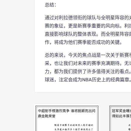
总结：
通过对利拉德领衔的球队与全明星阵容的
赛的象征，更是新赛季重要的风向标。利
直接影响球队的整体表现。而全明星阵容
作，将成为他们赛季能否成功的关键。
总的来说，今天的焦点战是一次关于新赛
采，也让我们对未来的赛季充满期待。无
力，都为我们提供了许多值得关注的看点
球迷，注定会成为NBA历史上的经典篇章