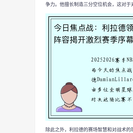
争力。他擅长制造三分空位机会，这对于
除此之外，利拉德的赛场智慧和对战术的