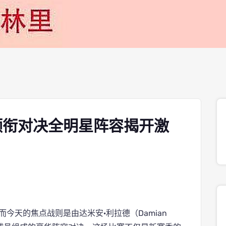
领衔对决全明星阵容揭开激
，而今天的焦点战则是由达米安·利拉德（Damian