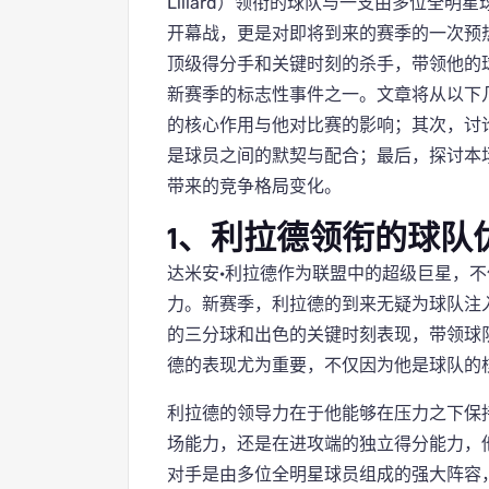
Lillard）领衔的球队与一支由多位全
开幕战，更是对即将到来的赛季的一次预
顶级得分手和关键时刻的杀手，带领他的
新赛季的标志性事件之一。文章将从以下
的核心作用与他对比赛的影响；其次，讨
是球员之间的默契与配合；最后，探讨本
带来的竞争格局变化。
1、利拉德领衔的球队
达米安·利拉德作为联盟中的超级巨星，
力。新赛季，利拉德的到来无疑为球队注
的三分球和出色的关键时刻表现，带领球
德的表现尤为重要，不仅因为他是球队的
利拉德的领导力在于他能够在压力之下保
场能力，还是在进攻端的独立得分能力，
对手是由多位全明星球员组成的强大阵容