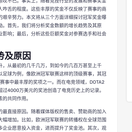
惊叹不已。事实上，随着竞技行业的发展和赛事奖金
人咋舌的程度。这些丰厚的奖金不仅反映了赛事的商
的艰辛努力。本文将从三个方面详细探讨冠军奖金曝
励。首先，我们将分析奖金数额的增长趋势及其原
业影响；最后，分析这些巨额奖金对参赛选手和社会
势及原因
升，从最初的几千几万，到如今的几百万甚至上千
以足球为例，像欧洲冠军联赛这样的顶级赛事，其冠
赛事中最丰厚的奖项之一。而在电竞领域，DOTA2
l）则以超过4000万美元的奖池创造了电竞历史上的记录。
素的共同作用。
的最直接原因。随着媒体版权的售卖、赞助商的加入
大幅增加。比如，欧洲冠军联赛的转播权在全球范围
多企业愿意投入资金，进而提升了奖金池。其次，观