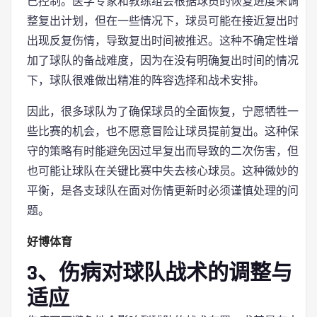
己控制。医学专家和教练组会根据球员的恢复进度来调
整复出计划，但在一些情况下，球员可能在接近复出时
出现反复伤情，导致复出时间被推迟。这种不确定性增
加了球队的备战难度，因为在没有明确复出时间的情况
下，球队很难做出精准的阵容选择和战术安排。
因此，很多球队为了确保球员的全面恢复，宁愿牺牲一
些比赛的机会，也不愿意冒险让球员提前复出。这种保
守的策略有时能避免因过早复出而导致的二次伤害，但
也可能让球队在关键比赛中失去核心球员。这种微妙的
平衡，是各支球队在面对伤情更新时必须谨慎处理的问
题。
好博体育
3、伤病对球队战术的调整与
适应