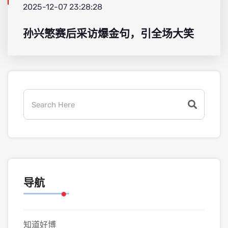
2025-12-07 23:28:28
孙兴慜赛后采访爆金句，引全场大笑
导航
知道好博