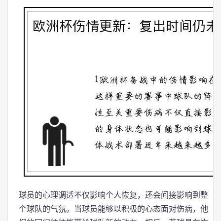
球员的心理调适不仅影响个人恢复，还会间接影响到整
个球队的气氛。当球员能够以积极的心态面对伤病，他