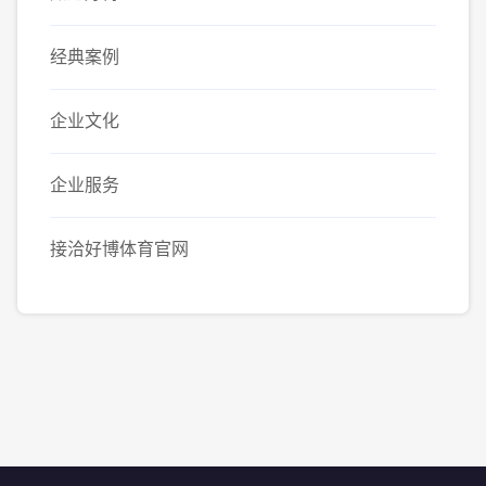
经典案例
企业文化
企业服务
接洽好博体育官网