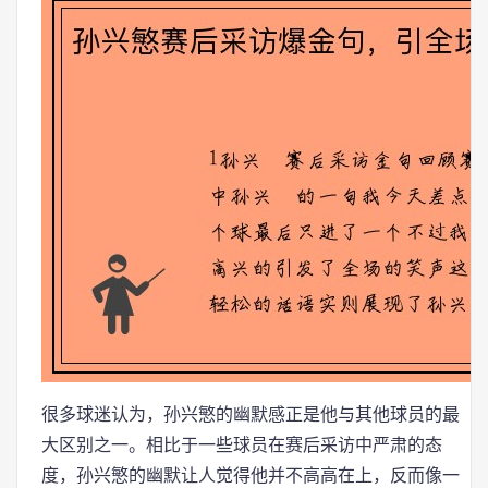
很多球迷认为，孙兴慜的幽默感正是他与其他球员的最
大区别之一。相比于一些球员在赛后采访中严肃的态
度，孙兴慜的幽默让人觉得他并不高高在上，反而像一