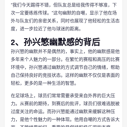
“我们今天踢得不错，但队友总是给我传得不够准，下
次一定要练练传球。”这句幽默的自嘲，显示了他在场
外与队友们的亲密关系，同时也展现了他轻松的生活态
度，进一步拉近了他与球迷的距离。
2、孙兴慜幽默感的背后
孙兴慜的幽默并不是偶然的，事实上，他的幽默感是他
多年来个人魅力的一部分。在繁忙的赛程和高压的比赛
环境中，孙兴慜通过幽默的方式调节自己的情绪，帮助
自己保持良好的竞技状态。这样的幽默不仅仅是表面的
轻松，更多的是一种生活的智慧。
在足球场上，球员们常常需要承受来自外界的巨大压
力。从赛前的期待，到赛后的批评，球员们很难逃脱被
过度关注的命运。而孙兴慜能通过幽默来缓解这种压
力，是他个性魅力的一种体现。他用自嘲的方式告诉大