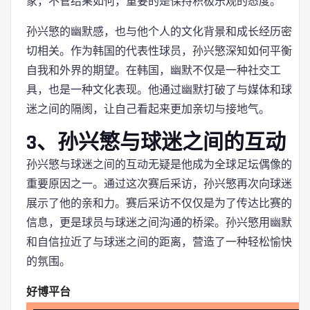
家，不管结果如何，重要的是保持积极乐观的态度。
孙兴慜的幽默感，也与他个人的文化背景和成长经历密
切相关。作为韩国的代表性球员，孙兴慜深知如何平衡
自我和外界的期望。在韩国，幽默不仅是一种社交工
具，也是一种文化表现。他通过幽默打破了与媒体和球
迷之间的隔阂，让自己看起来更加亲切与接地气。
3、孙兴慜与球迷之间的互动
孙兴慜与球迷之间的互动无疑是他成为全球足坛偶像的
重要原因之一。通过这次赛后采访，孙兴慜再次向球迷
展示了他的亲和力。赛后采访不仅仅是为了传达比赛的
信息，更是球员与球迷之间沟通的桥梁。孙兴慜用幽默
和自信拉近了与球迷之间的距离，营造了一种轻松愉快
的氛围。
好博平台