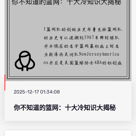
2025-12-17 01:34:08
你不知道的篮网：十大冷知识大揭秘