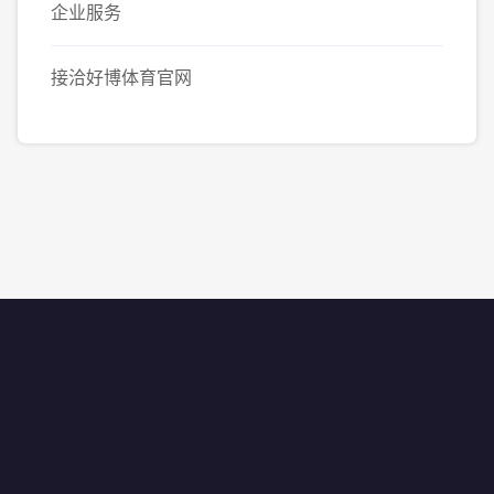
企业服务
接洽好博体育官网