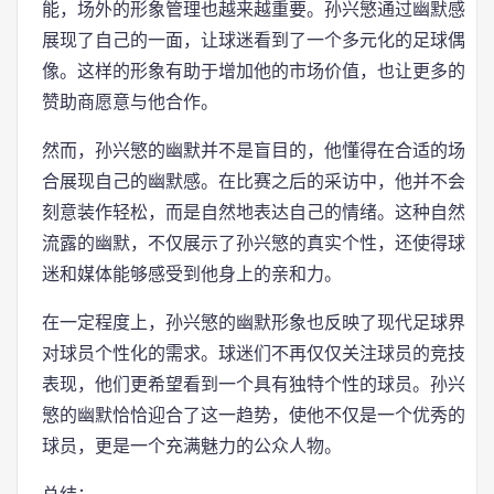
能，场外的形象管理也越来越重要。孙兴慜通过幽默感
展现了自己的一面，让球迷看到了一个多元化的足球偶
像。这样的形象有助于增加他的市场价值，也让更多的
赞助商愿意与他合作。
然而，孙兴慜的幽默并不是盲目的，他懂得在合适的场
合展现自己的幽默感。在比赛之后的采访中，他并不会
刻意装作轻松，而是自然地表达自己的情绪。这种自然
流露的幽默，不仅展示了孙兴慜的真实个性，还使得球
迷和媒体能够感受到他身上的亲和力。
在一定程度上，孙兴慜的幽默形象也反映了现代足球界
对球员个性化的需求。球迷们不再仅仅关注球员的竞技
表现，他们更希望看到一个具有独特个性的球员。孙兴
慜的幽默恰恰迎合了这一趋势，使他不仅是一个优秀的
球员，更是一个充满魅力的公众人物。